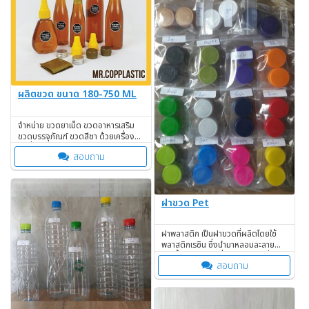
ผลิตขวด ขนาด 180-750 ML
จำหน่าย ขวดยาเม็ด ขวดอาหารเสริม
ขวดบรรจุภัณฑ์ ขวดสีชา ด้วยเครื่อง
มือที่ทันสมัย มั่นใจคุณภาพ!
สอบถาม
ฝาขวด Pet
ฝาพลาสติก เป็นฝาขวดที่ผลิตโดยใช้
พลาสติกเรซิน ซึ่งนำมาหลอมละลาย
แล้วขึ้นเป็นรูปฝา เพื่อป้องกันการรั่วซึม
สอบถาม