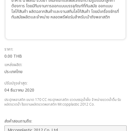
อาหาร น้ำผลไม้ ขวดยา เคมีภัณฑ์และผลิตภัณฑ์ตามรูปแบบที่ลูกค้า
ต้องการ โดยมีทีมงานการออกแบบบรรจุภัณฑ์ที่ทันสมัย ออกแบบ
โลโก้สินค้า ผลิตฉลากสินค้าและงานสกีนโลโก้สินค้า โดยมีเครื่องจักรที่
ทันสมัยผลิตและจำหน่าย หลอดพรีฟอร์มสำหรับเป่าถังพลาสติก
ราคา:
0.00 THB
แหล่งผลิต:
ประเทศไทย
ปรับปรุงล่าสุด:
04 ธันวาคม 2020
ประปุกพลาสติก ขนาด 170 CC กระปุกพลาสติก ขวดบรรจุน้ำผึ้ง จำหน่ายขวดน้ำดื่ม รับ
ผลิตขวดน้ำ โรงงานผลิตขวดพลาสติก Mr.copplastic 2012 Co.
ส่งคำสอบถามถึง: