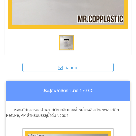
สอบถาม
ประปุกพลาสติก ขนาด 170 CC
หจก.มิสเตอร์คอป พลาสติก ผลิตและจำหน่ายผลิตภัณฑ์พลาสติก
Pet,Pe,PP สำหรับบรรจุน้ำดื่ม ขวดยา