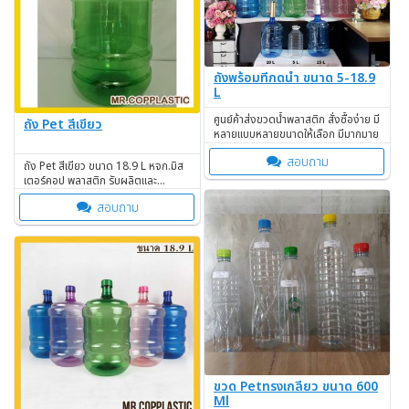
ถังพร้อมที่กดน้ำ ขนาด 5-18.9
L
ศูนย์ค้าส่งขวดน้ำพลาสติก สั่งซื้อง่าย มี
ถัง Pet สีเขียว
หลายแบบหลายขนาดให้เลือก มีมากมาย
สอบถาม
ถัง Pet สีเขียว ขนาด 18.9 L หจก.มิส
เตอร์คอป พลาสติก รับผลิตและ
จำหน่ายผลิตภัณฑ์พลาสติก
สอบถาม
Pet,Pe,PP สำหรับบรรจุน้ำดื่ม ขวดยา
ขวด Petทรงเกลียว ขนาด 600
Ml