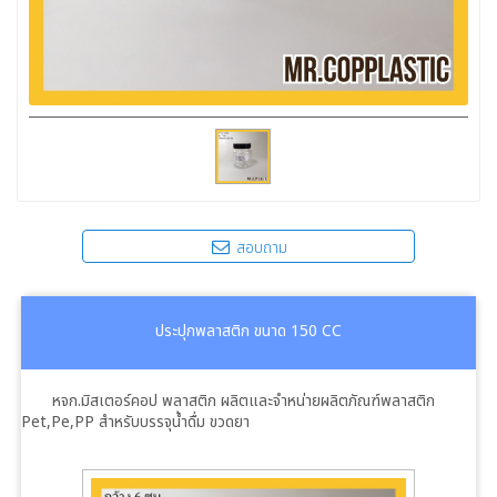
สอบถาม
ประปุกพลาสติก ขนาด 150 CC
หจก.มิสเตอร์คอป พลาสติก ผลิตและจำหน่ายผลิตภัณฑ์พลาสติก
Pet,Pe,PP สำหรับบรรจุน้ำดื่ม ขวดยา