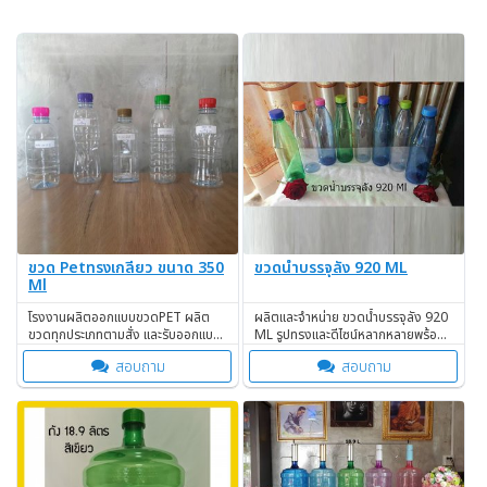
ขวด Petทรงเกลียว ขนาด 350
ขวดน้ำบรรจุลัง 920 ML
Ml
โรงงานผลิตออกแบบขวดPET ผลิต
ผลิตและจำหน่าย ขวดน้ำบรรจุลัง 920
ขวดทุกประเภทตามสั่ง และรับออกแบบ
ML รูปทรงและดีไซน์หลากหลายพร้อม
ขวดพลาสติก
ฝาขวด สินค้าขายดี
สอบถาม
สอบถาม