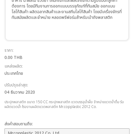
อาหาร น้ำผลไม้ ขวดยา เคมีภัณฑ์และผลิตภัณฑ์ตามรูปแบบที่ลูกค้า
ต้องการ โดยมีทีมงานการออกแบบบรรจุภัณฑ์ที่ทันสมัย ออกแบบ
โลโก้สินค้า ผลิตฉลากสินค้าและงานสกีนโลโก้สินค้า โดยมีเครื่องจักรที่
ทันสมัยผลิตและจำหน่าย หลอดพรีฟอร์มสำหรับเป่าถังพลาสติก
ราคา:
0.00 THB
แหล่งผลิต:
ประเทศไทย
ปรับปรุงล่าสุด:
04 ธันวาคม 2020
ประปุกพลาสติก ขนาด 150 CC กระปุกพลาสติก ขวดบรรจุน้ำผึ้ง จำหน่ายขวดน้ำดื่ม รับ
ผลิตขวดน้ำ โรงงานผลิตขวดพลาสติก Mr.copplastic 2012 Co.
ส่งคำสอบถามถึง: