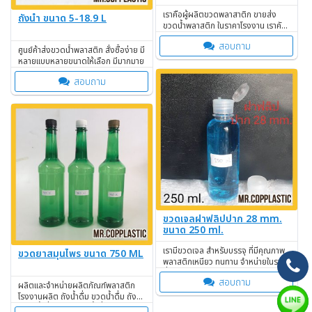
เราคือผู้ผลิตขวดพลาสาติก ขายส่ง
ถังน้ำ ขนาด 5-18.9 L
ขวดน้ำพลาสติก ในราคาโรงงาน เราคัด
ขวดคุณภาพเกรด A
สอบถาม
ศูนย์ค้าส่งขวดน้ำพลาสติก สั่งซื้อง่าย มี
หลายแบบหลายขนาดให้เลือก มีมากมาย
สอบถาม
ขวดเจลฝาฟลิปปาก 28 mm.
ขนาด 250 ml.
เรามีขวดเจล สำหรับบรรจุ ที่มีคุณภาพ
ขวดยาสมุนไพร ขนาด 750 ML
พลาสติกเหนียว ทนทาน จำหน่ายในราคา
ที่ถูก
สอบถาม
ผลิตและจำหน่ายผลิตภัณฑ์พลาสติก
โรงงานผลิต ถังน้ำดื่ม ขวดน้ำดื่ม ถัง
บรรจุน้ำดื่ม ขวดบรรจุน้ำดื่ม จาก