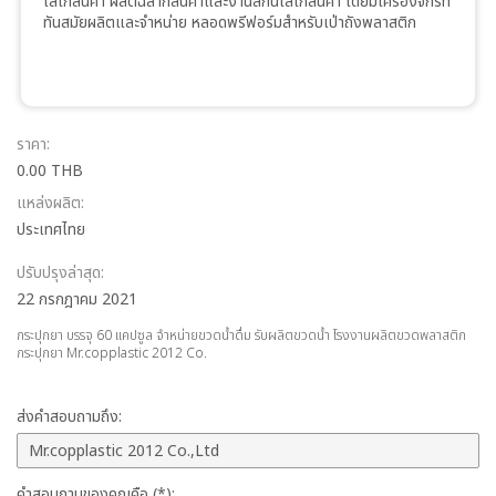
โลโก้สินค้า ผลิตฉลากสินค้าและงานสกีนโลโก้สินค้า โดยมีเครื่องจักรที่
ทันสมัยผลิตและจำหน่าย หลอดพรีฟอร์มสำหรับเป่าถังพลาสติก
ราคา:
0.00 THB
แหล่งผลิต:
ประเทศไทย
ปรับปรุงล่าสุด:
22 กรกฎาคม 2021
กระปุกยา บรรจุ 60 แคปซูล จำหน่ายขวดน้ำดื่ม รับผลิตขวดน้ำ โรงงานผลิตขวดพลาสติก
กระปุกยา Mr.copplastic 2012 Co.
ส่งคำสอบถามถึง:
คำสอบถามของคุณคือ (*):