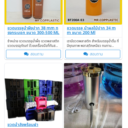
ขวดบรรจุน้ำผึ้งปาก 38 mm ท
ขวดบรรจุ น้ำผลไม้ปาก 34 m
รงกระบอก ขนาด 300-500 ML
m ขนาด 200 Ml
จำหน่าย ขวดบรรจุน้ำผึ้ง ขวดพลาสติก
เรามีขวดพลาสติก สำหรับบรรจุน้ำดื่ม ที่
ขวดบรรจุภัณฑ์ ด้วยเครื่องมือที่ทันสมัย
มีคุณภาพ พลาสติกเหนียว ทนทาน
มั่นใจคุณภาพ!
จำหน่ายในราคาที่ถูก
สอบถาม
สอบถาม
ขวดน้ำลังพร้อมฝา