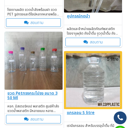
โรงงานผลิต ขวดน้ำลังพร้อมฝา ขวด
PET รูปทรงและดีไซน์หลากหลายพร้อม
อุปกรณ์กดน้ำ
ฝาขวด สินค้าขายดี
สอบถาม
ผลิตและจำหน่ายผลิตภัณฑ์พลาสติก
โรงงานผลิต ถังน้ำดื่ม ขวดน้ำดื่ม ถัง
บรรจุน้ำดื่ม ขวดบรรจุน้ำดื่ม จาก
สอบถาม
พลาสติกเกรด A จำหน่ายราคาโรงงาน
ขวด Petทรงกระโปรง ขนาด 3
50 Ml
หจก. มิสเตอร์คอป พลาสติก ศูนย์ค้าส่ง
ขวดน้ำพลาสติก มีหลายแบบ หลาย
แกรลอน 5 litre
ขนาดให้ท่านได้เลือก
สอบถาม
เรามีแกรลอน สำหรับบรรจุน้ำดื่ม ที่มี