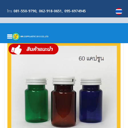
โทร
081-550-9790
062-918-0651
095-6974945
MENU